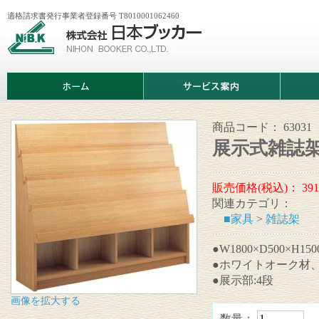
適格請求書発行事業者登録番号 T8010001062460
株
式
会
社
日
ホ
サ
商
本
ー
ー
品
ブ
ム
ビ
情
ッ
ス
報
カ
案
商品コード：
63031
ー
内
展示式雑誌
販売価格(税込)：
391
関連カテゴリ：
■家具
>
雑誌架
●W1800×D500×H15
●ホワイトオーク材
●展示部:4段
画像を拡大する
数量：