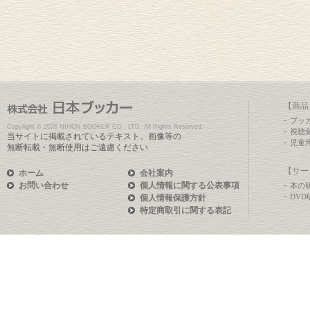
【商品
ブッ
Copyright ©
2026 NIHON BOOKER CO., LTD. All Rights Reserved.
視聴
当サイトに掲載されているテキスト、画像等の
児童
無断転載・無断使用はご遠慮ください
【サー
ホーム
会社案内
お問い合わせ
個人情報に関する公表事項
本の
DV
個人情報保護方針
特定商取引に関する表記