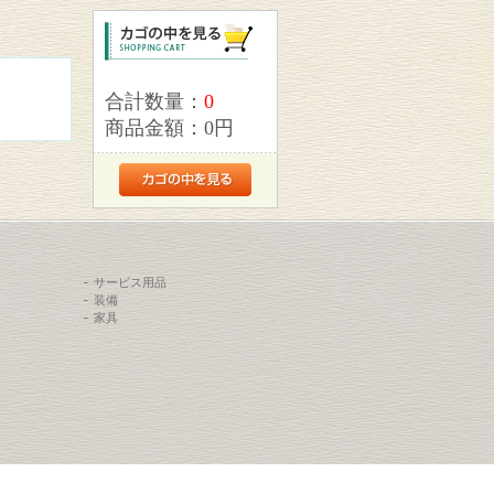
合計数量：
0
商品金額：
0円
サービス用品
装備
家具