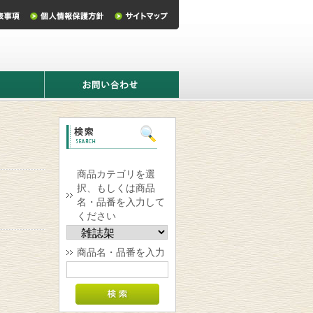
お
問
い
合
わ
せ
商品カテゴリを選
択、もしくは商品
名・品番を入力して
ください
商品名・品番を入力