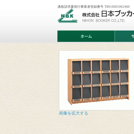
適格請求書発行事業者登録番号 T8010001062460
株
式
会
社
日
ホ
サ
本
ー
ー
ブ
ム
ビ
ッ
ス
カ
案
ー
内
画像を拡大する