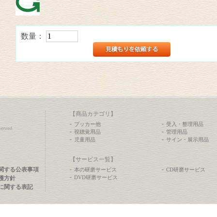
数量：
【商品カテゴリ】
ブッカー他
受入・整理用品
erved.
視聴覚用品
管理用品
児童用品
サイン・展示用品
【サービス一覧】
関する公表事項
本の研磨サービス
CD研磨サービス
DVD研磨サービス
護方針
に関する表記