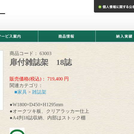
商
納
品
入
情
実
報
績
商品コード：
63003
扉付雑誌架 18誌
販売価格(税込)：
719,400
円
関連カテゴリ：
■家具
>
雑誌架
●W1800×D450×H1295mm
●オークツキ板、クリアラッカー仕上
●A4判18誌収納、内部はストック棚