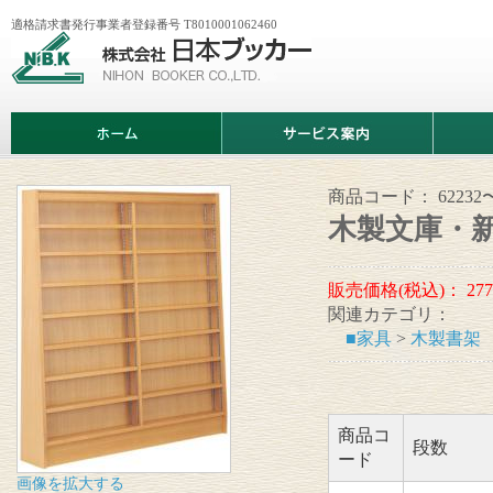
適格請求書発行事業者登録番号 T8010001062460
株
式
会
社
日
ホ
サ
商
本
ー
ー
品
ブ
ム
ビ
情
ッ
ス
報
カ
案
商品コード：
62232
ー
内
木製文庫・新
販売価格(税込)：
277
関連カテゴリ：
■家具
>
木製書架
商品コ
段数
ード
画像を拡大する