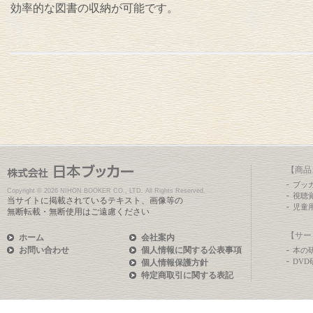
効率的な図書の収納が可能です。
【商品
ブッ
Copyright ©
2026 NIHON BOOKER CO., LTD. All Rights Reserved.
視聴
当サイトに掲載されているテキスト、画像等の
児童
無断転載・無断使用はご遠慮ください
【サー
ホーム
会社案内
お問い合わせ
個人情報に関する公表事項
本の
DV
個人情報保護方針
特定商取引に関する表記