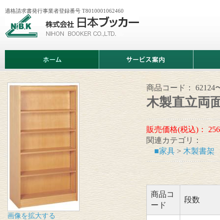
適格請求書発行事業者登録番号 T8010001062460
株
式
会
社
日
ホ
サ
商
本
ー
ー
品
ブ
ム
ビ
情
ッ
ス
報
カ
案
商品コード：
62124
ー
内
木製直立両面
販売価格(税込)：
256
関連カテゴリ：
■家具
>
木製書架
商品コ
段数
ード
画像を拡大する