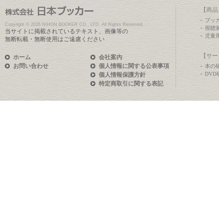
【商品
ブッ
Copyright ©
2026 NIHON BOOKER CO., LTD. All Rights Reserved.
視聴
当サイトに掲載されているテキスト、画像等の
児童
無断転載・無断使用はご遠慮ください
【サー
ホーム
会社案内
お問い合わせ
個人情報に関する公表事項
本の
DV
個人情報保護方針
特定商取引に関する表記