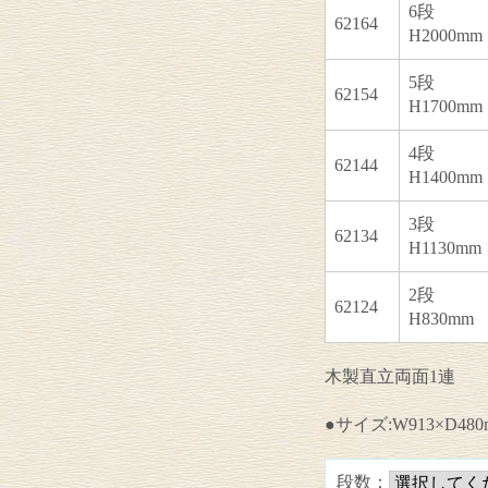
6段
62164
H2000mm
5段
62154
H1700mm
4段
62144
H1400mm
3段
62134
H1130mm
2段
62124
H830mm
木製直立両面1連
●サイズ:W913×D480
段数：