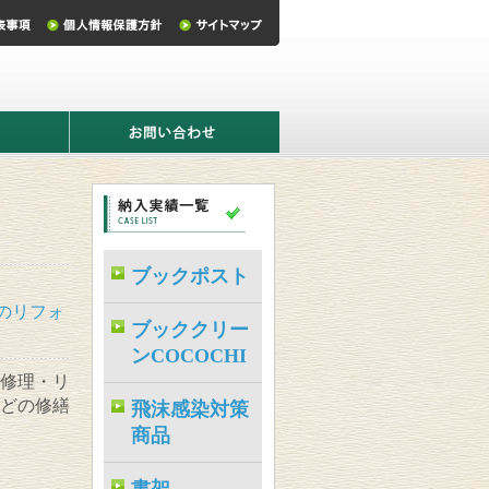
お
問
い
合
わ
せ
ブックポスト
のリフォ
ブッククリー
ンCOCOCHI
修理・リ
どの修繕
飛沫感染対策
商品