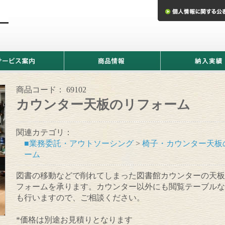
商
納
品
入
情
実
報
績
商品コード：
69102
カウンター天板のリフォーム
関連カテゴリ：
■業務委託・アウトソーシング
>
椅子・カウンター天板
ーム
図書の移動などで削れてしまった図書館カウンターの天板
フォームを承ります。カウンター以外にも閲覧テーブルな
も行いますので、ご相談ください。
*価格は別途お見積りとなります