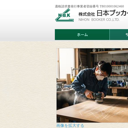
適格請求書発行事業者登録番号 T8010001062460
株
式
会
社
日
ホ
サ
本
ー
ー
ブ
ム
ビ
ッ
ス
カ
案
ー
内
画像を拡大する