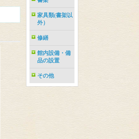
書架
家具類(書架以
外）
修繕
館内設備・備
品の設置
その他