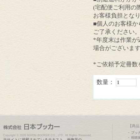
(宅配便ご利用の
お客様負担となり
■個人のお客様か
ご了承ください
*年度末は作業が
場合がございま
*ご依頼予定冊数
数量：
【商品
ブッ
Copyright ©
2026 NIHON BOOKER CO., LTD. All Rights Reserved.
視聴
当サイトに掲載されているテキスト、画像等の