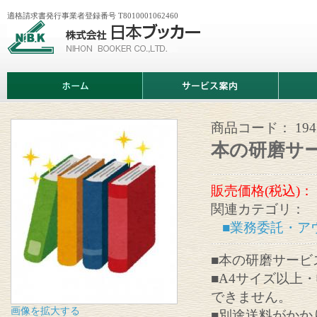
適格請求書発行事業者登録番号 T8010001062460
株
式
会
社
日
ホ
サ
商
本
ー
ー
品
ブ
ム
ビ
情
ッ
ス
報
カ
案
商品コード：
194
ー
内
本の研磨サ
販売価格(税込)：
関連カテゴリ：
■業務委託・ア
■本の研磨サービ
■A4サイズ以上
できません。
画像を拡大する
■別途送料がかか