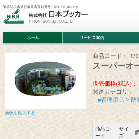
適格請求書発行事業者登録番号 T8010001062460
株
式
会
社
日
ホ
サ
商
本
ー
ー
品
ブ
ム
ビ
情
ッ
ス
報
カ
案
商品コード：
87
ー
内
スーパーオ
販売価格(税込)：
関連カテゴリ：
■管理用品
>
防
画像を拡大する
商品コ
サイ
ード
ズ