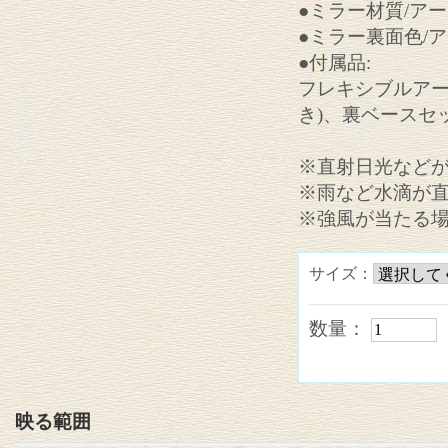
●ミラー材質/ア
●ミラー裏面色/
●付属品:
フレキシブルアー
き)、裏ベースセ
※直射日光など
※雨など水滴が
※強風が当たる
サイズ：
数量：
映る範囲