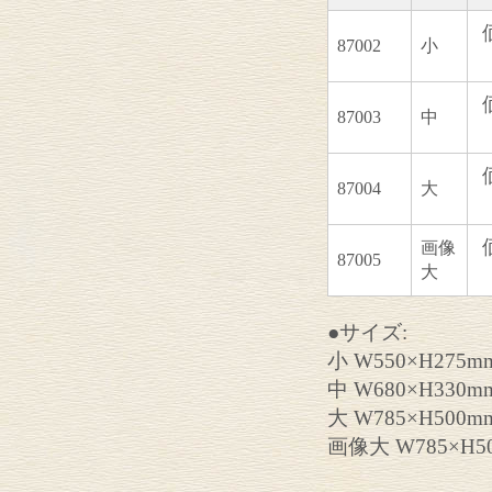
87002
小
87003
中
87004
大
画像
87005
大
●サイズ:
小 W550×H275
中 W680×H330
大 W785×H500
画像大 W785×H5