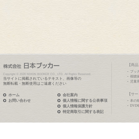
【商品
ブッ
Copyright ©
2026 NIHON BOOKER CO., LTD. All Rights Reserved.
視聴
当サイトに掲載されているテキスト、画像等の
児童
無断転載・無断使用はご遠慮ください
【サー
ホーム
会社案内
お問い合わせ
個人情報に関する公表事項
本の
DV
個人情報保護方針
特定商取引に関する表記