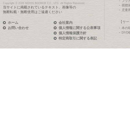
ブッ
Copyright ©
2026 NIHON BOOKER CO., LTD. All Rights Reserved.
視聴
当サイトに掲載されているテキスト、画像等の
児童
無断転載・無断使用はご遠慮ください
【サー
ホーム
会社案内
お問い合わせ
個人情報に関する公表事項
本の
DV
個人情報保護方針
特定商取引に関する表記