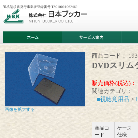
適格請求書発行事業者登録番号 T8010001062460
株
式
会
社
日
ホ
サ
商
本
ー
ー
品
ブ
ム
ビ
情
ッ
ス
報
カ
案
商品コード：
19
ー
内
DVDスリムケ
販売価格(税込)：
関連カテゴリ：
■視聴覚用品
>
画像を拡大する
商品コ
ケース
ード
仕様