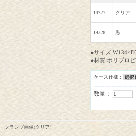
19327
クリア
19328
黒
●サイズ:W134×D
●材質:ポリプロ
ケース仕様：
数量：
クランプ画像(クリア)