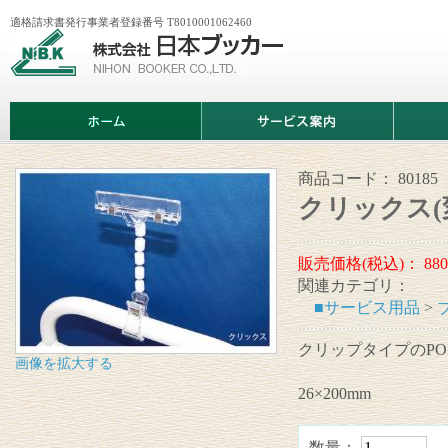
適格請求書発行事業者登録番号 T8010001062460
株
式
会
社
日
ホ
サ
商
本
ー
ー
品
ブ
ム
ビ
情
ッ
ス
報
カ
案
商品コード：
80185
ー
内
クリックス(
販売価格(税込)：
880
関連カテゴリ：
■サービス用品
>
クリップタイプのP
画像を拡大する
26×200mm
数量：