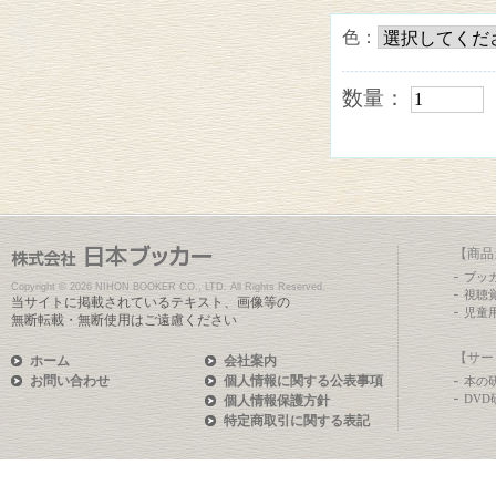
色：
数量：
【商品
ブッ
Copyright ©
2026 NIHON BOOKER CO., LTD. All Rights Reserved.
視聴
当サイトに掲載されているテキスト、画像等の
児童
無断転載・無断使用はご遠慮ください
【サー
ホーム
会社案内
お問い合わせ
個人情報に関する公表事項
本の
DV
個人情報保護方針
特定商取引に関する表記