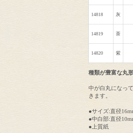
14818
灰
14819
茶
14820
紫
種類が豊富な丸
中が白丸になっ
きます。
●サイズ:直径16m
●中白部:直径10m
●上質紙