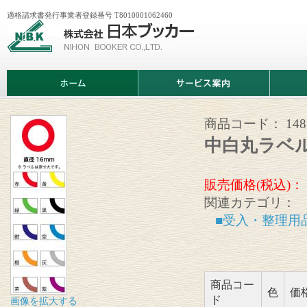
適格請求書発行事業者登録番号 T8010001062460
株
式
会
社
日
ホ
サ
商
本
ー
ー
品
ブ
ム
ビ
情
ッ
ス
報
カ
案
商品コード：
14
ー
内
中白丸ラベル(1
販売価格(税込)：
関連カテゴリ：
■受入・整理用
商品コー
色
価
ド
画像を拡大する