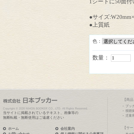
1シートに50面
●サイズ:W20mm×
●上質紙
色：
数量：
【商品
ブッ
Copyright ©
2026 NIHON BOOKER CO., LTD. All Rights Reserved.
視聴
当サイトに掲載されているテキスト、画像等の
児童
無断転載・無断使用はご遠慮ください
【サー
ホーム
会社案内