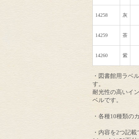
14258
灰
14259
茶
14260
紫
・図書館用ラベ
す。
耐光性の高いイ
ベルです。
・各種10種類の
・内容を2つ記載