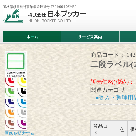
適格請求書発行事業者登録番号 T8010001062460
株
式
会
社
日
ホ
サ
商
本
ー
ー
品
ブ
ム
ビ
情
ッ
ス
報
カ
案
商品コード：
14
ー
内
二段ラベル(2
販売価格(税込)：
関連カテゴリ：
■受入・整理用
商品コー
色
価
ド
画像を拡大する