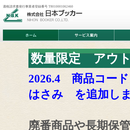
適格請求書発行事業者登録番号 T8010001062460
株
式
会
社
日
ホ
サ
商
本
ー
ー
品
ブ
ム
ビ
情
ッ
ス
報
カ
案
ー
数量限定 アウ
内
2026.4 商品コー
はさみ を追加し
廃番商品や長期保